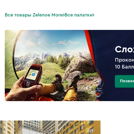
Все товары Zelenoe More
Все палатки
Сло
Прокон
10 Бал
Позво