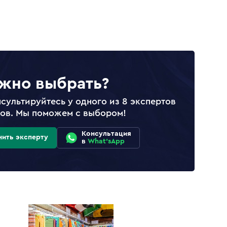
жно выбрать?
сультируйтесь у одного из 8 экспертов
лов. Мы поможем с выбором!
Консультация
нить эксперту
в
What'sApp