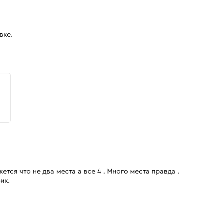
вке.
ется что не два места а все 4 . Много места правда .
ик.