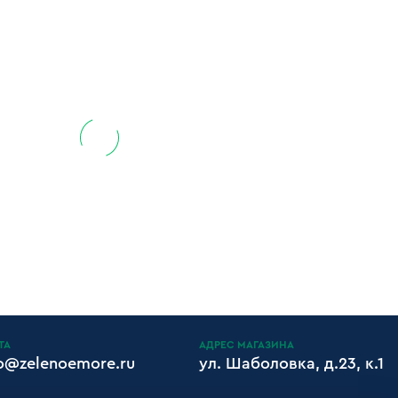
ТА
АДРЕС МАГАЗИНА
fo@zelenoemore.ru
ул. Шаболовка, д.23, к.1