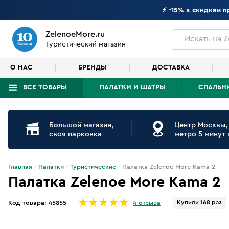
⚡ -15% к скидкам 
ZelenoeMore.ru
Искать
на Z
Туристический магазин
О НАС
БРЕНДЫ
ДОСТАВКА
ВСЕ ТОВАРЫ
ПАЛАТКИ И ШАТРЫ
СПАЛЬН
Что будем искать?
Большой магазин,
Центр Москвы,
своя парковка
метро 5 минут
Главная
Палатки
Туристические
Палатка Zelenoe More Kama 2
Палатка Zelenoe More Kama 2
Купили 168 раз
Код товара:
45855
4 отзыва