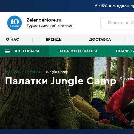
⚡ -15% к скидкам 
ZelenoeMore.ru
Искать
на Z
Туристический магазин
О НАС
БРЕНДЫ
ДОСТАВКА
ВСЕ ТОВАРЫ
ПАЛАТКИ И ШАТРЫ
СПАЛЬН
Что будем искать?
Главная
Палатки
Jungle Camp
Палатки Jungle Camp
0 това