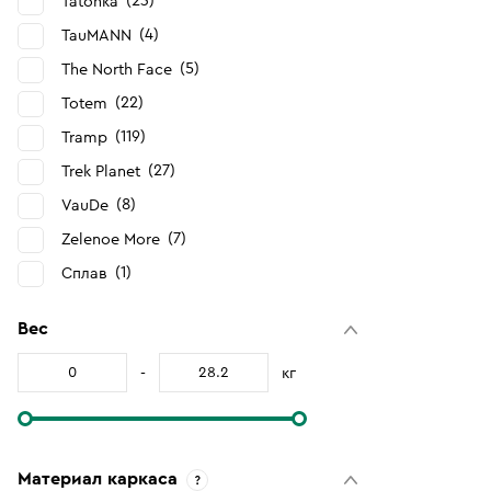
23
Tatonka
4
TauMANN
5
The North Face
22
Totem
119
Tramp
27
Trek Planet
8
VauDe
7
Zelenoe More
1
Сплав
Вес
-
кг
Материал каркаса