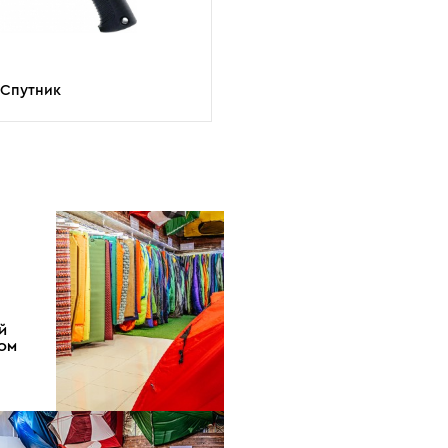
 Спутник
Й
ДОМ