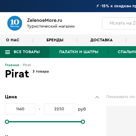
⚡ -15% к скидкам 
ZelenoeMore.ru
Искать
на Z
Туристический магазин
О НАС
БРЕНДЫ
ДОСТАВКА
ВСЕ ТОВАРЫ
ПАЛАТКИ И ШАТРЫ
СПАЛЬН
Главная
Pirat
Что будем искать?
Pirat
3 товара
Цена
Показывать по:
-
руб