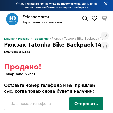
⚡ -15% к скидкам при покупке на Шаболовке 23. Цены ниже
маркетплейсов.Помощь эксперта в выборе
>>
ZelenoeMore.ru
Туристический магазин
Что будем искать?
Рюкзак Tatonka Bike Backpack 14
Главная
Рюкзаки
Городские
Рюкзак Tatonka Bike Backpack 14
Код товара:
12632
Продано!
Товар закончился
Оставьте номер телефона и мы пришлем
смс, когда товар снова будет в наличии:
Отправить