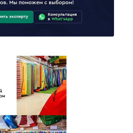
лов. Мы поможем с выбором!
Консультация
нить эксперту
в
What'sApp
Й
ДОМ