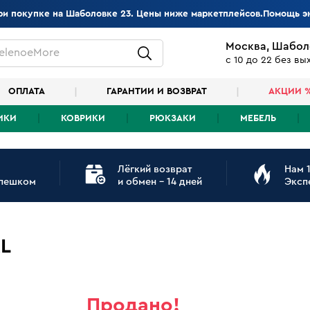
при покупке на Шаболовке 23. Цены ниже маркетплейсов.Помощь э
Москва, Шабол
elenoeMore
с 10 до 22 без в
ОПЛАТА
ГАРАНТИИ И ВОЗВРАТ
АКЦИИ 
ИКИ
КОВРИКИ
РЮКЗАКИ
МЕБЕЛЬ
Лёгкий возврат
Нам 1
 пешком
и обмен - 14 дней
Эксп
XL
Продано!