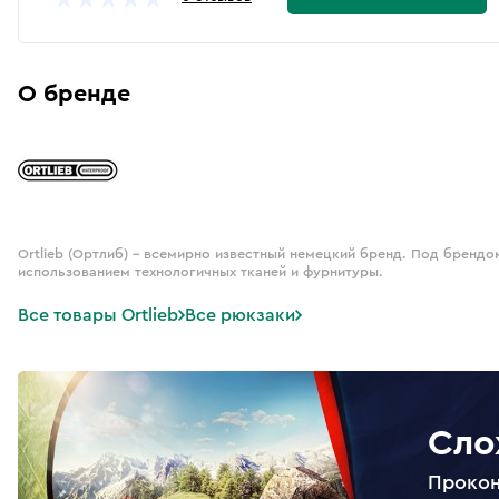
О бренде
Ortlieb (Ортлиб) – всемирно известный немецкий бренд. Под брендо
использованием технологичных тканей и фурнитуры.
Все товары Ortlieb
Все рюкзаки
Сло
Прокон