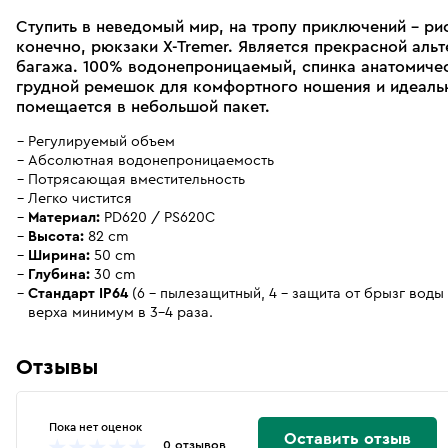
Ступить в неведомый мир, на тропу приключений - ри
конечно, рюкзаки X-Tremer. Является прекрасной аль
багажа. 100% водонепроницаемый, спинка анатомиче
грудной ремешок для комфортного ношения и идеальн
помещается в небольшой пакет.
Регулируемый объем
Абсолютная водонепроницаемость
Потрясающая вместительность
Легко чистится
Материал:
PD620 / PS620C
Высота:
82 cm
Ширина:
50 cm
Глубина:
30 cm
Стандарт IP64
(6 - пылезащитный, 4 - защита от брызг воды
верха минимум в 3-4 раза.
Отзывы
Пока нет оценок
Оставить отзыв
0 отзывов