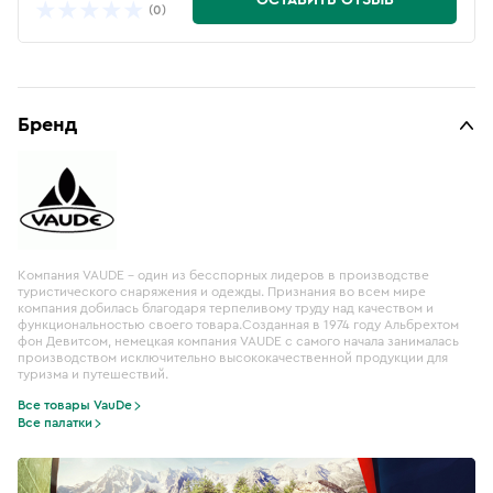
ОСТАВИТЬ ОТЗЫВ
(0)
Бренд
Компания VAUDE – один из бесспорных лидеров в производстве
туристического снаряжения и одежды. Признания во всем мире
компания добилась благодаря терпеливому труду над качеством и
функциональностью своего товара.Созданная в 1974 году Альбрехтом
фон Девитсом, немецкая компания VAUDE с самого начала занималась
производством исключительно высококачественной продукции для
туризма и путешествий.
Все товары VauDe
Все палатки