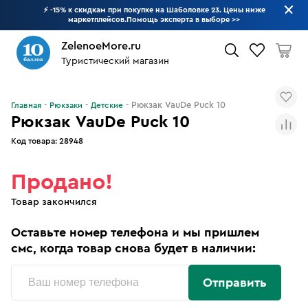
⚡ -15% к скидкам при покупке на Шаболовке 23. Цены ниже
маркетплейсов.Помощь эксперта в выборе
>>
ZelenoeMore.ru
Туристический магазин
Что будем искать?
Рюкзак VauDe Puck 10
Главная
Рюкзаки
Детские
Рюкзак VauDe Puck 10
Код товара:
28948
Продано!
Товар закончился
Оставьте номер телефона и мы пришлем
смс, когда товар снова будет в наличии:
Отправить