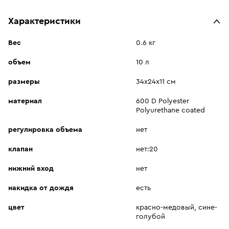
Характеристики
Вес
0.6 кг
объем
10 л
размеры
34х24х11 см
материал
600 D Polyester
Polyurethane coated
регулировка объема
нет
клапан
нет:20
нижний вход
нет
накидка от дождя
есть
цвет
красно-медовый, сине-
голубой