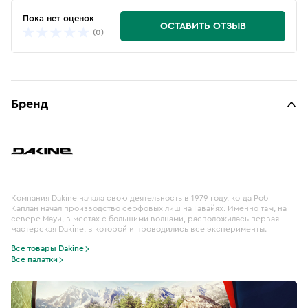
Пока нет оценок
ОСТАВИТЬ ОТЗЫВ
(0)
Бренд
Компания Dakine начала свою деятельность в 1979 году, когда Роб
Каплан начал производство серфовых лиш на Гавайях. Именно там, на
севере Мауи, в местах с большими волнами, расположилась первая
мастерская Dakine, в которой и проводились все эксперименты.
Все товары Dakine
Все палатки