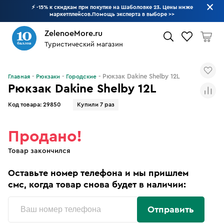
⚡ -15% к скидкам при покупке на Шаболовке 23. Цены ниже
маркетплейсов.Помощь эксперта в выборе
>>
ZelenoeMore.ru
Туристический магазин
Что будем искать?
Рюкзак Dakine Shelby 12L
Главная
Рюкзаки
Городские
Рюкзак Dakine Shelby 12L
Код товара:
29850
Купили 7 раз
Продано!
Товар закончился
Оставьте номер телефона и мы пришлем
смс, когда товар снова будет в наличии:
Отправить