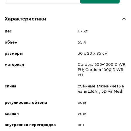
Характеристики
Вес
1.7 кг
объем
55 л
размеры
30 х 20 х 95 см
материал
Cordura 600-1000 D WR
PU; Cordura 1000 D WR
PU
спина
съёмные алюминиевые
латы Д16АТ; 3D Air Mesh
регулировка объема
есть
клапан
есть
внутренняя перегородка
нет