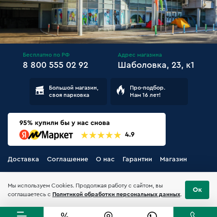
Бесплатно по РФ
Адрес магазина
8 800 555 02 92
Шаболовка, 23, к1
Большой магазин,
Про-подбор.
своя парковка
Нам 16 лет!
Доставка
Соглашение
О нас
Гарантии
Магазин
Мы используем Cookies. Продолжая работу с сайтом, вы
Ок
соглашаетесь с
Политикой обработки персональных данных
.