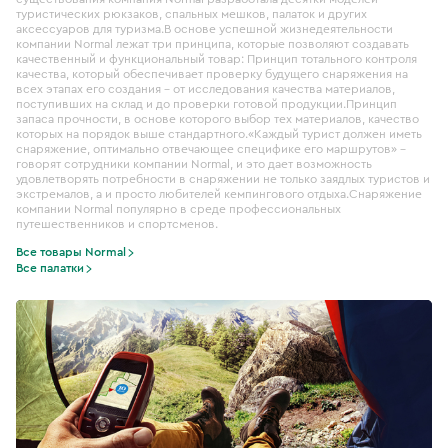
туристических рюкзаков, спальных мешков, палаток и других
аксессуаров для туризма.В основе успешной жизнедеятельности
компании Normal лежат три принципа, которые позволяют создавать
качественный и функциональный товар: Принцип тотального контроля
качества, который обеспечивает проверку будущего снаряжения на
всех этапах его создания – от исследования качества материалов,
поступивших на склад и до проверки готовой продукции.Принцип
запаса прочности, в основе которого выбор тех материалов, качество
которых на порядок выше стандартного.«Каждый турист должен иметь
снаряжение, оптимально отвечающее специфике его маршрутов» -
говорят сотрудники компании Normal, и это дает возможность
удовлетворять потребности в снаряжении не только заядлых туристов и
экстремалов, а и просто любителей кемпингового отдыха.Снаряжение
компании Normal популярно в среде профессиональных
путешественников и спортсменов.
Все товары Normal
Все палатки