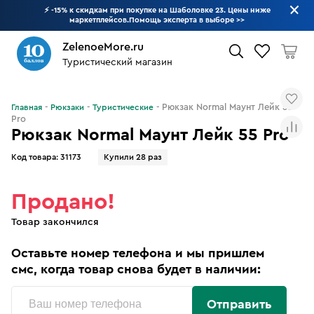
⚡ -15% к скидкам при покупке на Шаболовке 23. Цены ниже
маркетплейсов.Помощь эксперта в выборе
>>
ZelenoeMore.ru
Туристический магазин
Что будем искать?
Рюкзак Normal Маунт Лейк 55
Главная
Рюкзаки
Туристические
Pro
Рюкзак Normal Маунт Лейк 55 Pro
Код товара:
31173
Купили 28 раз
Продано!
Товар закончился
Оставьте номер телефона и мы пришлем
смс, когда товар снова будет в наличии:
Отправить