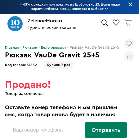
⚡ -15% к скидкам при покупке на Шаболовке 23. Цены ниже
маркетплейсов.Помощь эксперта в выборе
>>
ZelenoeMore.ru
Туристический магазин
Что будем искать?
Рюкзак VauDe Gravit 25+5
Главная
Рюкзаки
Вело рюкзаки
Рюкзак VauDe Gravit 25+5
Код товара:
31552
Купили 7 раз
Продано!
Товар закончился
Оставьте номер телефона и мы пришлем
смс, когда товар снова будет в наличии:
Отправить