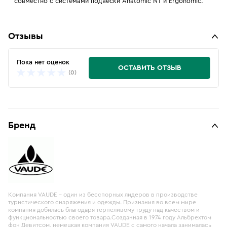
совместно с системами подвески Anatomic NT и Ergonomic.
Отзывы
Пока нет оценок
ОСТАВИТЬ ОТЗЫВ
(0)
Бренд
Компания VAUDE – один из бесспорных лидеров в производстве
туристического снаряжения и одежды. Признания во всем мире
компания добилась благодаря терпеливому труду над качеством и
функциональностью своего товара.Созданная в 1974 году Альбрехтом
фон Девитсом, немецкая компания VAUDE с самого начала занималась