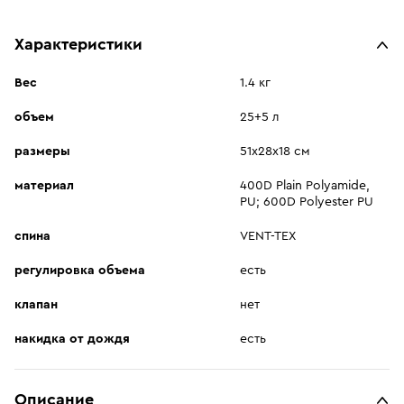
Характеристики
Вес
1.4 кг
объем
25+5 л
размеры
51х28х18 см
материал
400D Plain Polyamide,
PU; 600D Polyester PU
спина
VENT-TEX
регулировка объема
есть
клапан
нет
накидка от дождя
есть
Описание