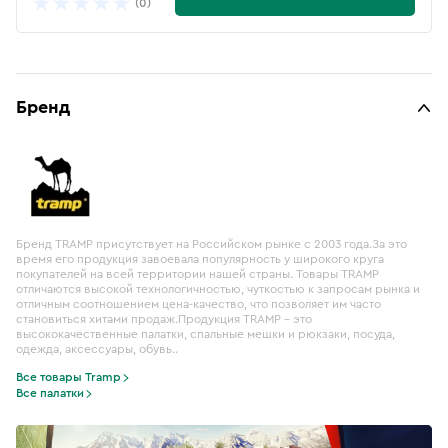
(0)
Бренд
Бренд TRAMP присутствует на Российском рынке с 2003 года.За это
время его продукция завоевала популярность у широкого круга
покупателей на всей территории нашей страны. Товары TRAMP
отличаются высокой технологичностью, чуткостью к запросам рынка и
отличным соотношением цена-качество, что позволяет им часто
становиться хитами продаж.Продукция TRAMP – это
высококачественные палатки, спальные мешки и рюкзаки, посуда,
одежда, аксессуары, обувь..
Все товары Tramp
Все палатки