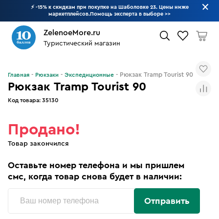
⚡ -15% к скидкам при покупке на Шаболовке 23. Цены ниже
маркетплейсов.Помощь эксперта в выборе
>>
ZelenoeMore.ru
Туристический магазин
Что будем искать?
Рюкзак Tramp Tourist 90
Главная
Рюкзаки
Экспедиционные
Рюкзак Tramp Tourist 90
Код товара:
35130
Продано!
Товар закончился
Оставьте номер телефона и мы пришлем
смс, когда товар снова будет в наличии:
Отправить