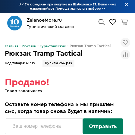
⚡ -15% к скидкам при покупке на Шаболовке 23. Цены ниже
маркетплейсов.Помощь эксперта в выборе
>>
ZelenoeMore.ru
Туристический магазин
Что будем искать?
Рюкзак Tramp Tactical
Главная
Рюкзаки
Туристические
Рюкзак Tramp Tactical
Код товара:
41319
Купили 266 раз
Продано!
Товар закончился
Оставьте номер телефона и мы пришлем
смс, когда товар снова будет в наличии:
Отправить