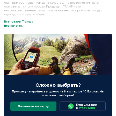
отличным соотношением цена-качество, что позволяет им часто
становиться хитами продаж.Продукция TRAMP – это
высококачественные палатки, спальные мешки и рюкзаки, посуда,
одежда, аксессуары, обувь..
Все товары Tramp
Все палатки
Сложно выбрать?
Проконсультируйтесь у одного из 8 экспертов 10 Баллов. Мы
поможем с выбором!
Консультация
Позвонить эксперту
в
What'sApp