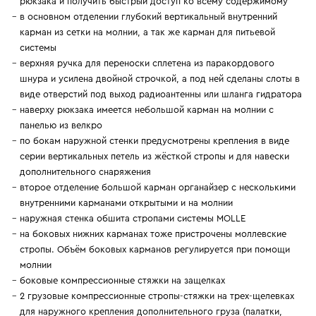
рюкзака и получить быстрый доступ ко всему содержимому
в основном отделении глубокий вертикальный внутренний
карман из сетки на молнии, а так же карман для питьевой
системы
верхняя ручка для переноски сплетена из паракордового
шнура и усилена двойной строчкой, а под ней сделаны слоты в
виде отверстий под выход радиоантенны или шланга гидратора
наверху рюкзака имеется небольшой карман на молнии с
панелью из велкро
по бокам наружной стенки предусмотрены крепления в виде
серии вертикальных петель из жёсткой стропы и для навески
дополнительного снаряжения
второе отделение большой карман органайзер с несколькими
внутренними карманами открытыми и на молнии
наружная стенка обшита стропами системы MOLLE
на боковых нижних карманах тоже пристрочены моллевские
стропы. Объём боковых карманов регулируется при помощи
молнии
боковые компрессионные стяжки на защелках
2 грузовые компрессионные стропы-стяжки на трех-щелевках
для наружного крепления дополнительного груза (палатки,