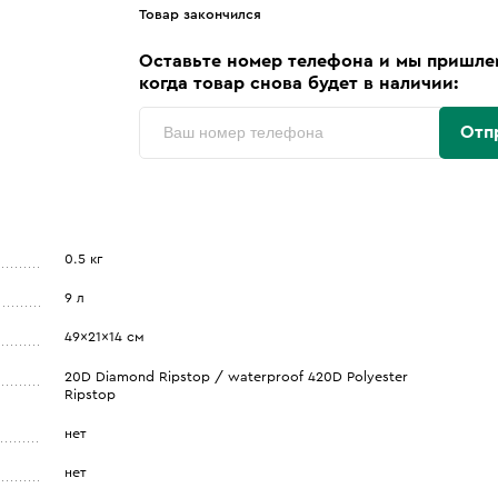
Товар закончился
Оставьте номер телефона и мы пришле
когда товар снова будет в наличии:
Отп
0.5 кг
9 л
49x21x14 см
20D Diamond Ripstop / waterproof 420D Polyester
Ripstop
нет
нет