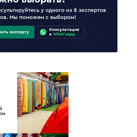
сультируйтесь у одного из 8 экспертов
лов. Мы поможем с выбором!
Консультация
нить эксперту
в
What'sApp
Й
ДОМ