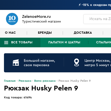
⚡ -15% к скидкам 
ZelenoeMore.ru
Искать
на Z
Туристический магазин
О НАС
БРЕНДЫ
ДОСТАВКА
ВСЕ ТОВАРЫ
ПАЛАТКИ И ШАТРЫ
СПАЛЬН
Что будем искать?
Большой магазин,
Центр Москвы,
своя парковка
метро 5 минут
Главная
Рюкзаки
Вело рюкзаки
Рюкзак Husky Pelen 9
Рюкзак Husky Pelen 9
Код товара:
41494