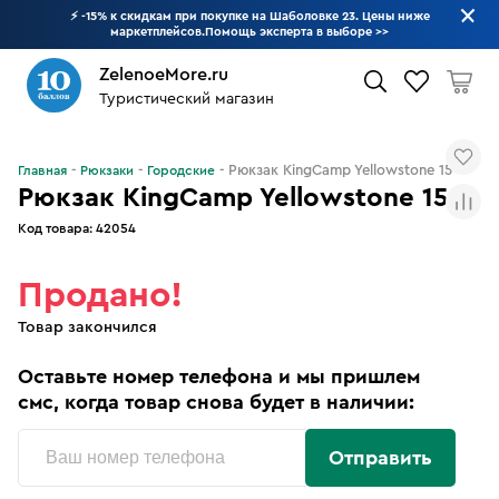
⚡ -15% к скидкам при покупке на Шаболовке 23. Цены ниже
маркетплейсов.Помощь эксперта в выборе
>>
ZelenoeMore.ru
Туристический магазин
Что будем искать?
Рюкзак KingCamp Yellowstone 15
Главная
Рюкзаки
Городские
Рюкзак KingCamp Yellowstone 15
Код товара:
42054
Продано!
Товар закончился
Оставьте номер телефона и мы пришлем
смс, когда товар снова будет в наличии:
Отправить