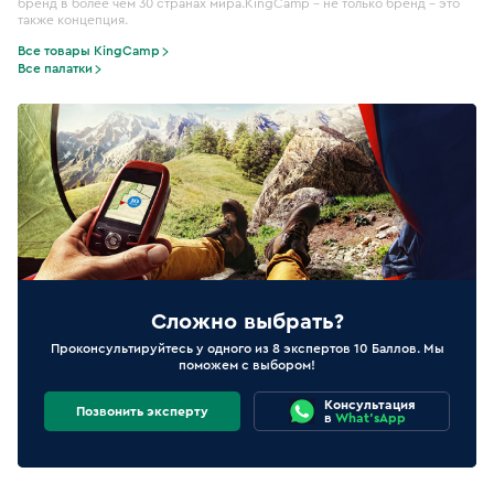
бренд в более чем 30 странах мира.KingСamp – не только бренд – это
также концепция.
Все товары KingCamp
Все палатки
Сложно выбрать?
Проконсультируйтесь у одного из 8 экспертов 10 Баллов. Мы
поможем с выбором!
Консультация
Позвонить эксперту
в
What'sApp