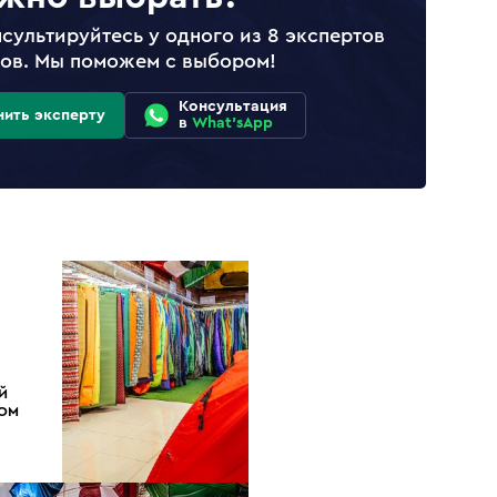
сультируйтесь у одного из 8 экспертов
лов. Мы поможем с выбором!
Консультация
нить эксперту
в
What'sApp
Й
ДОМ