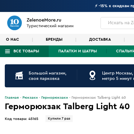
⚡ -15% к скидкам 
ZelenoeMore.ru
Искать
на Z
Туристический магазин
О НАС
БРЕНДЫ
ДОСТАВКА
ВСЕ ТОВАРЫ
ПАЛАТКИ И ШАТРЫ
СПАЛЬН
Что будем искать?
Большой магазин,
Центр Москвы,
своя парковка
метро 5 минут
Главная
Рюкзаки
Герморюкзаки
Герморюкзак Talberg Light 40
Герморюкзак Talberg Light 40
Купили 7 раз
Код товара:
45165