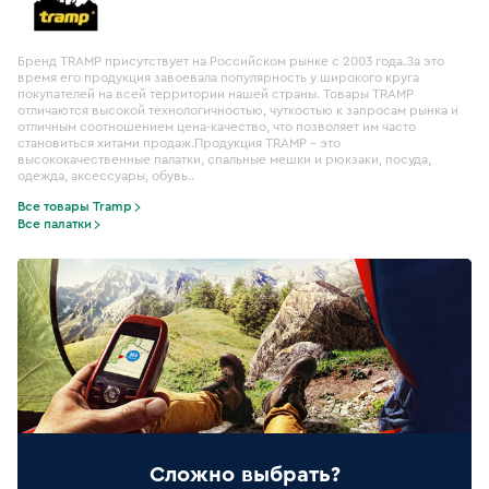
Бренд TRAMP присутствует на Российском рынке с 2003 года.За это
время его продукция завоевала популярность у широкого круга
покупателей на всей территории нашей страны. Товары TRAMP
отличаются высокой технологичностью, чуткостью к запросам рынка и
отличным соотношением цена-качество, что позволяет им часто
становиться хитами продаж.Продукция TRAMP – это
высококачественные палатки, спальные мешки и рюкзаки, посуда,
одежда, аксессуары, обувь..
Все товары Tramp
Все палатки
Сложно выбрать?