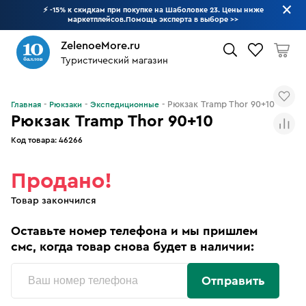
⚡ -15% к скидкам при покупке на Шаболовке 23. Цены ниже
маркетплейсов.Помощь эксперта в выборе
>>
ZelenoeMore.ru
Туристический магазин
Что будем искать?
Рюкзак Tramp Thor 90+10
Главная
Рюкзаки
Экспедиционные
Рюкзак Tramp Thor 90+10
Код товара:
46266
Продано!
Товар закончился
Оставьте номер телефона и мы пришлем
смс, когда товар снова будет в наличии:
Отправить