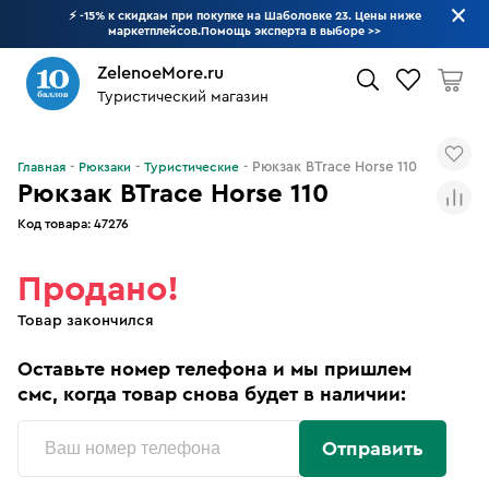
⚡ -15% к скидкам при покупке на Шаболовке 23. Цены ниже
маркетплейсов.Помощь эксперта в выборе
>>
ZelenoeMore.ru
Туристический магазин
Что будем искать?
Рюкзак BTrace Horse 110
Главная
Рюкзаки
Туристические
Рюкзак BTrace Horse 110
Код товара:
47276
Продано!
Товар закончился
Оставьте номер телефона и мы пришлем
смс, когда товар снова будет в наличии:
Отправить