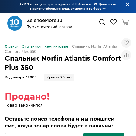
⚡ -15% к скидкам при покупке на Шаболовке 23. Цены ниже
маркетплейсов.Помощь эксперта в выборе
>>
ZelenoeMore.ru
Туристический магазин
Что будем искать?
Спальник Norfin Atlantis
Главная
Спальники
Кемпинговые
Comfort Plus 350
Спальник Norfin Atlantis Comfort
Plus 350
Код товара:
12003
Купили 28 раз
Продано!
Товар закончился
Оставьте номер телефона и мы пришлем
смс, когда товар снова будет в наличии: