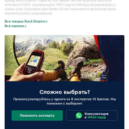
Бренд Rock Empire – одна из составных частей крупной чешской
компании HUDY, основанный в 1990 году в небольшой деревушке у
самых скал. Компания уже более 20 лет занимается производством
альпинистского снаряжения.
Все товары Rock Empire
Все палатки
Сложно выбрать?
Проконсультируйтесь у одного из 8 экспертов 10 Баллов. Мы
поможем с выбором!
Консультация
Позвонить эксперту
в
What'sApp