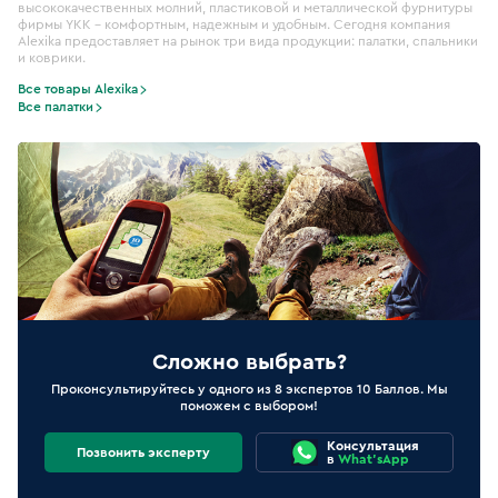
высококачественных молний, пластиковой и металлической фурнитуры
фирмы YKK – комфортным, надежным и удобным. Сегодня компания
Alexika предоставляет на рынок три вида продукции: палатки, спальники
и коврики.
Все товары Alexika
Все палатки
Сложно выбрать?
Проконсультируйтесь у одного из 8 экспертов 10 Баллов. Мы
поможем с выбором!
Консультация
Позвонить эксперту
в
What'sApp