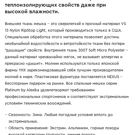
теплоизолирующих свойств даже при
высокой влажности.
Внешняя ткань мешка - этo сверхлеrкий и прочный материал VS
15 Nylon RipStop Light, который производиться только в США.
Специальная обработка этого материала позволяет достичь
необычайной водостойкости и ветротойкости ткани без потери
"дышащих" свойств. Внутренняя ткань 300T Soft Micro Polyester -
данный материал чрезвычайно мягок, не вызывает аллергию и
прекрасно «дышит». Молнии используются только японской
фирмы YКК зарекомендовавшей себя лучшим производителем
молний в мире. Пластиковая фурнитура поставляется NEXUS -
бесспорным лидером на рынке. Все спальные мешки серии
Platinum by Alexika удовлетворяют требованиям
профессиональных спортсменов и соответствуют экстремальным
условиям технических воoождений.
Сезонность: Зима. Любые погодные условия вплоть до
экстремальных.
Область применения: Экстрим. Альпинизм, горные походы
высокой категории трудности, зимние походы.