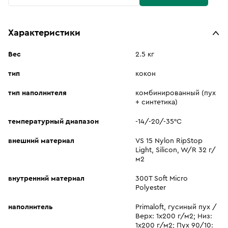
Характеристики
Вес
2.5 кг
тип
кокон
тип наполнителя
комбинированный (пух
+ синтетика)
температурный диапазон
-14/-20/-35°C
внешний материал
VS 15 Nylon RipStop
Light, Silicon, W/R 32 г/
м2
внутренний материал
300T Soft Micro
Polyester
наполнитель
Primaloft, гусиный пух /
Верх: 1x200 г/м2; Низ:
1x200 г/м2; Пух 90/10: