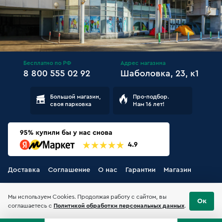
Бесплатно по РФ
Адрес магазина
8 800 555 02 92
Шаболовка, 23, к1
Большой магазин,
Про-подбор.
своя парковка
Нам 16 лет!
Доставка
Соглашение
О нас
Гарантии
Магазин
Мы используем Cookies. Продолжая работу с сайтом, вы
Ок
соглашаетесь с
Политикой обработки персональных данных
.