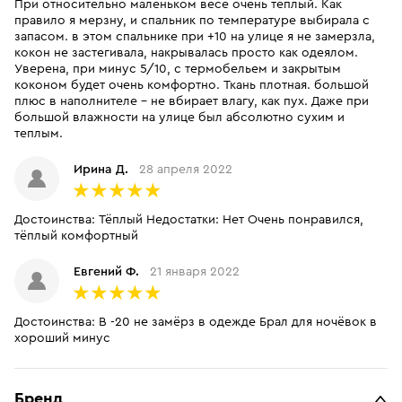
При относительно маленьком весе очень теплый. Как
правило я мерзну, и спальник по температуре выбирала с
запасом. в этом спальнике при +10 на улице я не замерзла,
кокон не застегивала, накрывалась просто как одеялом.
Уверена, при минус 5/10, с термобельем и закрытым
коконом будет очень комфортно. Ткань плотная. большой
плюс в наполнителе - не вбирает влагу, как пух. Даже при
большой влажности на улице был абсолютно сухим и
теплым.
Ирина Д.
28 апреля 2022
Достоинства: Тёплый Недостатки: Нет Очень понравился,
тёплый комфортный
Евгений Ф.
21 января 2022
Достоинства: В -20 не замёрз в одежде Брал для ночёвок в
хороший минус
Бренд