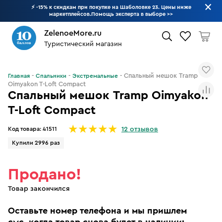
⚡ -15% к скидкам при покупке на Шаболовке 23. Цены ниже
маркетплейсов.Помощь эксперта в выборе
>>
ZelenoeMore.ru
Туристический магазин
Что будем искать?
Спальный мешок Tramp
Главная
Спальники
Экстремальные
Oimyakon T-Loft Compact
Спальный мешок Tramp Oimyakon
T-Loft Compact
Код товара:
41511
12 отзывов
Купили 2996 раз
Продано!
Товар закончился
Оставьте номер телефона и мы пришлем