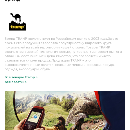
Бренд TRAMP присутствует на Российском рынке с 2003 года.За это
время его продукция завоевала популярность у широкого круга
покупателей на всей территории нашей страны. Товары TRAMP
отличаются высокой технологичностью, чуткостью к запросам рынка и
отличным соотношением цена-качество, что позволяет им часто
становиться хитами продаж.Продукция TRAMP – это
высококачественные палатки, спальные мешки и рюкзаки, посуда,
одежда, аксессуары, обувь..
Все товары Tramp
Все палатки