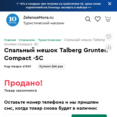
⚡ -15% к скидкам при покупке на Шаболовке 23. Цены ниже
маркетплейсов.Помощь эксперта в выборе
>>
ZelenoeMore.ru
Туристический магазин
Что будем искать?
Спальный мешок Talberg
Главная
Спальники
Туристические
Grunten Compact -5С
Спальный мешок Talberg Grunten
Compact -5С
Код товара:
41565
Купили 266 раз
Продано!
Товар закончился
Оставьте номер телефона и мы пришлем
смс, когда товар снова будет в наличии: