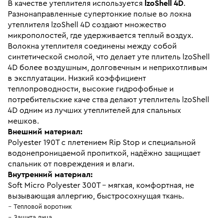
В качестве утеплителя используется
lzoShell 4D
.
Разнонаправленные супертонкие полые во локна
утеплителя lzoShell 4D создают множество
микрополостей, где удерживается теплый воздух.
Волокна утеплителя соединены между собой
синтетической смолой, что делает уте плитель lzoShell
4D более воздушным, долговечным и неприхотливым
в эксплуатации. Низкий коэффициент
теплопроводности, высокие гидрофобные и
потребительские каче ства делают утеплитель lzoShell
4D одним из лучших утеплителей для спальных
мешков.
Внешний материал:
Polyester 190Т с плетением Rip Stop и специальной
водонепроницаемой пропиткой, надёжно защищает
спальник от повреждения и влаги.
Внутренний материал:
Soft Micro Polyester 300Т - мягкая, комфортная, не
вызывающая аллергию, быстросохнущая ткань.
Тепловой воротник
Защита лица