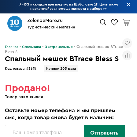
⚡ -15% к скидкам при покупке на Шаболовке 23. Цены ниже
маркетплейсов.Помощь эксперта в выборе
>>
ZelenoeMore.ru
Туристический магазин
Что будем искать?
Спальный мешок BTrace
Главная
Спальники
Экстремальные
Bless S
Спальный мешок BTrace Bless S
Код товара:
43674
Купили 203 раза
Продано!
Товар закончился
Оставьте номер телефона и мы пришлем
смс, когда товар снова будет в наличии:
Отправить