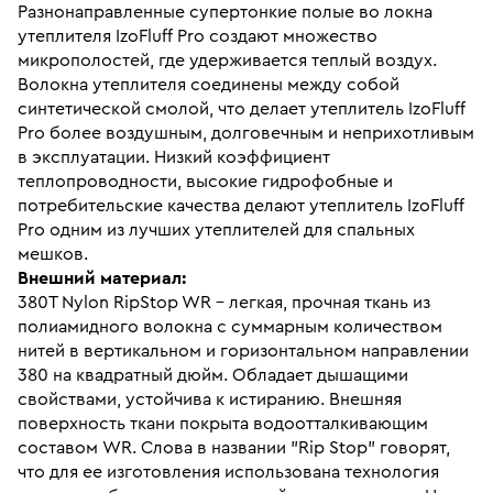
Разнонаправленные супертонкие полые во локна
утеплителя IzoFluff Pro создают множество
микрополостей, где удерживается теплый воздух.
Волокна утеплителя соединены между собой
синтетической смолой, что делает утеплитель IzoFluff
Pro более воздушным, долговечным и неприхотливым
в эксплуатации. Низкий коэффициент
теплопроводности, высокие гидрофобные и
потребительские качества делают утеплитель IzoFluff
Pro одним из лучших утеплителей для спальных
мешков.
Внешний материал:
380Т Nylon RipStop WR - легкая, прочная ткань из
полиамидного волокна с суммарным количеством
нитей в вертикальном и горизонтальном направлении
380 на квадратный дюйм. Обладает дышащими
свойствами, устойчива к истиранию. Внешняя
поверхность ткани покрыта водоотталкивающим
составом WR. Слова в названии "Rip Stop" говорят,
что для ее изготовления использована технология