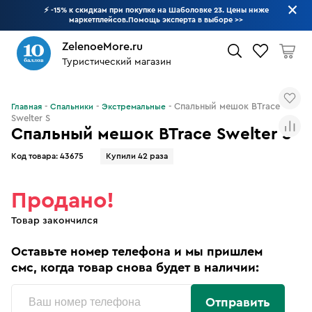
⚡ -15% к скидкам при покупке на Шаболовке 23. Цены ниже
маркетплейсов.Помощь эксперта в выборе
>>
ZelenoeMore.ru
Туристический магазин
Что будем искать?
Спальный мешок BTrace
Главная
Спальники
Экстремальные
Swelter S
Спальный мешок BTrace Swelter S
Код товара:
43675
Купили 42 раза
Продано!
Товар закончился
Оставьте номер телефона и мы пришлем
смс, когда товар снова будет в наличии:
Отправить