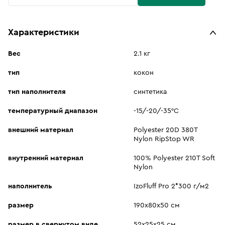
Характеристики
Вес
2.1 кг
тип
кокон
тип наполнителя
синтетика
температурный диапазон
-15/-20/-35°C
внешний материал
Polyester 20D 380Т
Nylon RipStop WR
внутренний материал
100% Polyester 210T Soft
Nylon
наполнитель
IzoFluff Pro 2*300 г/м2
размер
190х80x50 см
размер в свернутом виде
52х25х25 см