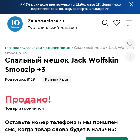
⚡ -15% к скидкам при покупке на Шаболовке 23. Цены ниже
маркетплейсов.Помощь эксперта в выборе
>>
ZelenoeMore.ru
Туристический магазин
Что будем искать?
Спальный мешок Jack Wolfskin
Главная
Спальники
Кемпинговые
Smoozip +3
Спальный мешок Jack Wolfskin
Smoozip +3
Код товара:
8129
Купили 7 раз
Продано!
Товар закончился
Оставьте номер телефона и мы пришлем
смс, когда товар снова будет в наличии: