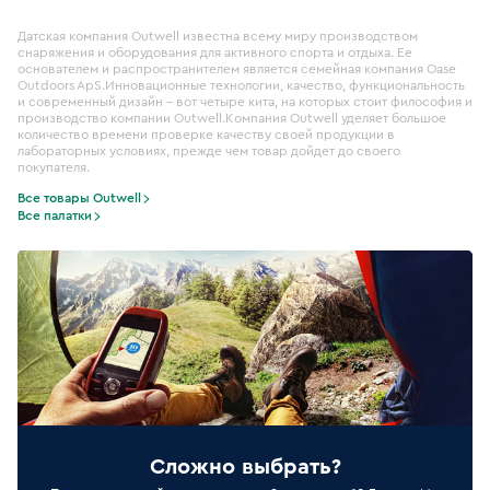
Датская компания Outwell известна всему миру производством
снаряжения и оборудования для активного спорта и отдыха. Ее
основателем и распространителем является семейная компания Oase
Outdoors ApS.Инновационные технологии, качество, функциональность
и современный дизайн – вот четыре кита, на которых стоит философия и
производство компании Outwell.Компания Outwell уделяет большое
количество времени проверке качеству своей продукции в
лабораторных условиях, прежде чем товар дойдет до своего
покупателя.
Все товары Outwell
Все палатки
Сложно выбрать?