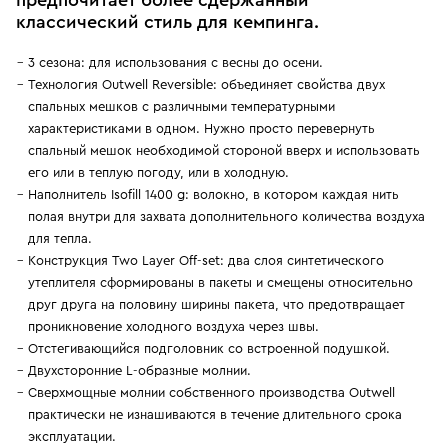
предпочитает более сдержанный
классический стиль для кемпинга.
3 сезона: для использования с весны до осени.
Технология Outwell Reversible: объединяет свойства двух
спальных мешков с различными температурными
характеристиками в одном. Нужно просто перевернуть
спальный мешок необходимой стороной вверх и использовать
его или в теплую погоду, или в холодную.
Наполнитель Isofill 1400 g: волокно, в котором каждая нить
полая внутри для захвата дополнительного количества воздуха
для тепла.
Конструкция Two Layer Off-set: два слоя синтетического
утеплителя сформированы в пакеты и смещены относительно
друг друга на половину ширины пакета, что предотвращает
проникновение холодного воздуха через швы.
Отстегивающийся подголовник со встроенной подушкой.
Двухсторонние L-образные молнии.
Сверхмощные молнии собственного производства Outwell
практически не изнашиваются в течение длительного срока
эксплуатации.