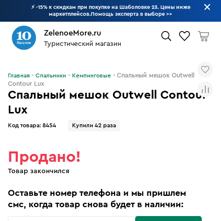
⚡ -15% к скидкам при покупке на Шаболовке 23. Цены ниже
маркетплейсов.Помощь эксперта в выборе
>>
ZelenoeMore.ru
Туристический магазин
Что будем искать?
Спальный мешок Outwell
Главная
Спальники
Кемпинговые
Contour Lux
Спальный мешок Outwell Contour
Lux
Код товара:
8454
Купили 42 раза
Продано!
Товар закончился
Оставьте номер телефона и мы пришлем
смс, когда товар снова будет в наличии: