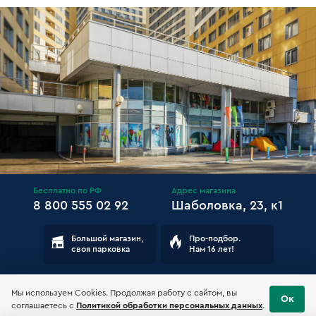
Бесплатно по РФ
Адрес магазина
8 800 555 02 92
Шаболовка, 23, к1
Большой магазин,
Про-подбор.
своя парковка
Нам 16 лет!
Мы используем Cookies. Продолжая работу с сайтом, вы
Ок
соглашаетесь с
Политикой обработки персональных данных
.