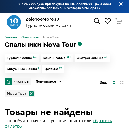
⚡ -15% к скидкам при покупке на Шаболовке 23. Цены ниже
маркетплейсов.Помощь эксперта в выборе
>>
ZelenoeMore.ru
Туристический магазин
Что будем искать?
Главная
Спальники
Nova Tour
Спальники Nova Tour
0
435
308
60
Туристические
Кемпинговые
Экстремальные
1
22
Бивуачные мешки
Детские
Фильтры
Популярное
Вид:
Nova Tour
Товары не найдены
Попробуйте смягчить условия поиска
или
сбросить
фильтры