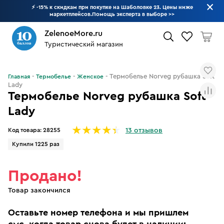
⚡ -15% к скидкам при покупке на Шаболовке 23. Цены ниже
маркетплейсов.Помощь эксперта в выборе
>>
ZelenoeMore.ru
Туристический магазин
Что будем искать?
Термобелье Norveg рубашка Soft
Главная
Термобелье
Женское
Lady
Термобелье Norveg рубашка Soft
Lady
Код товара:
28255
13 отзывов
Купили 1225 раз
Продано!
Товар закончился
Оставьте номер телефона и мы пришлем