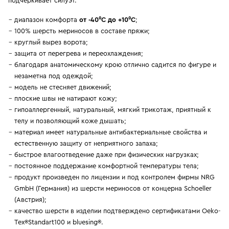
подчеркивает силуэт.
диапазон комфорта
от -40⁰С до +10⁰С
;
100% шерсть мериносов в составе пряжи;
круглый вырез ворота;
защита от перегрева и переохлаждения;
благодаря анатомическому крою отлично садится по фигуре и
незаметна под одеждой;
модель не стесняет движений;
плоские швы не натирают кожу;
гипоаллергенный, натуральный, мягкий трикотаж, приятный к
телу и позволяющий коже дышать;
материал имеет натуральные антибактериальные свойства и
естественную защиту от неприятного запаха;
быстрое влагоотведение даже при физических нагрузках;
постоянное поддержание комфортной температуры тела;
продукт произведен по лицензии и под контролем фирмы NRG
GmbH (Германия) из шерсти мериносов от концерна Schoeller
(Австрия);
качество шерсти в изделии подтверждено сертификатами Oeko-
Tex®Standart100 и bluesing®.