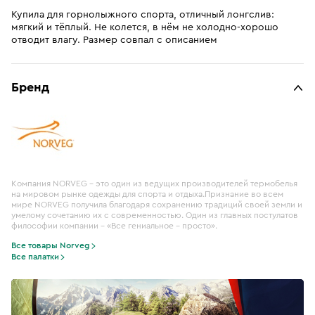
Купила для горнолыжного спорта, отличный лонгслив:
мягкий и тёплый. Не колется, в нём не холодно-хорошо
отводит влагу. Размер совпал с описанием
Бренд
Компания NORVEG – это один из ведущих производителей термобелья
на мировом рынке одежды для спорта и отдыха.Признание во всем
мире NORVEG получила благодаря сохранению традиций своей земли и
умелому сочетанию их с современностью. Один из главных постулатов
философии компании – «Все гениальное – просто».
Все товары Norveg
Все палатки