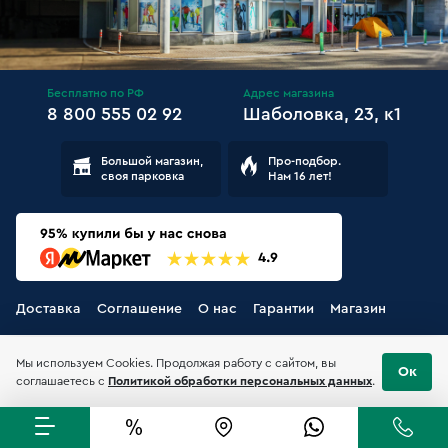
Бесплатно по РФ
Адрес магазина
8 800 555 02 92
Шаболовка, 23, к1
Большой магазин,
Про-подбор.
своя парковка
Нам 16 лет!
Доставка
Соглашение
О нас
Гарантии
Магазин
Мы используем Cookies. Продолжая работу с сайтом, вы
Ок
соглашаетесь с
Политикой обработки персональных данных
.