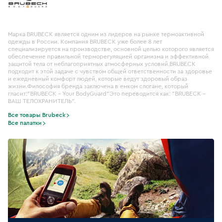
Марка BRUBECK является одним из лидеров на рынке термоактивной
одежды в России. Компания BRUBECK уже более 8 лет
специализируется на производстве, основной целью которого является
обеспечение правильной терморегуляцией организма и эффективной
защитой тела от неблагоприятных атмосферных условий.BRUBECK
подходит к этой задаче с чувством общей ответственности за здоровье
и ежедневный комфорт людей, которые ведут здоровый образ
жизни.Философия бренда заключена в емком слогане, который
гласит:"BRUBECK – Your BodyGuard"Это переводится как: "BRUBECK –
ВАШ ТЕЛОХРАНИТЕЛЬ".
Все товары Brubeck
Все палатки