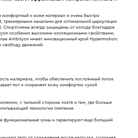
и комфортный к коже материал и очень быстро
t, трехмерными каналами для оптимальной циркуляции
ой. Спортсмены всегда защищены от холода благодаря
ityon особенно высокими изоляционными свойствами,
елье Ambityon имеет инновационный крой Hypermotion:
ю свободу движений.
сть материала, чтобы обеспечить постоянный поток
ывает пот и сохраняет кожу комфортно сухой
коленом, с тыльной стороны локтя и там, где больше
 впитывающей технологии плетения.
ые функциональные зоны и гарантируют еще больший
щищают тело от охлаждения после нагрузки, сохраняя