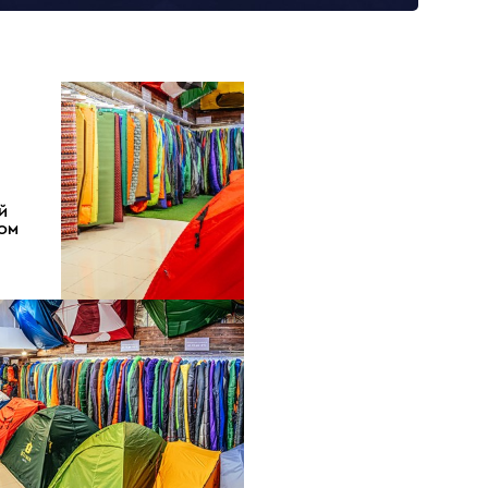
Й
ДОМ