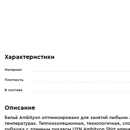
Характеристики
Материал
Плотность
В составе
Описание
Бельё Ambityon оптимизировано для занятий любыми 
температурах. Теплоизоляционная, технологичная, сп
рубашка с длинным рукавом UYN Ambityon Shirt впеч