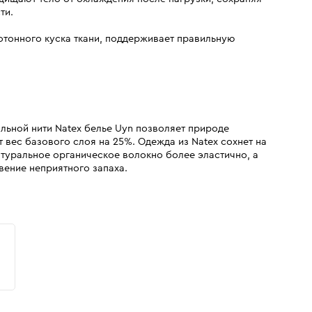
ти.
отонного куска ткани, поддерживает правильную
льной нити Natex белье Uyn позволяет природе
т вес базового слоя на 25%. Одежда из Natex сохнет на
туральное органическое волокно более эластично, а
вение неприятного запаха.