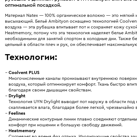
оптимальной посадкой.
Материал Natex — 100% органическое волокно — это мягкий 
высыхающий. Бельё Ambityon оснащено технологией Coolven
воздуха — эта рубашка впитывает пот и сохраняет кожу сух
Heatmemory, потому что эта технология наделяет белье Amb
необходимыми для занятий спортом в холодные дни. Также б
цельный в области плеч и рук, он обеспечивает максимальну
Технологии:
Coolvent PLUS
Многочисленные каналы пронизывают внутреннюю поверхно
воздуха, который оптимизирует комфорт. Ткань быстро впит
благодаря своим дышащим свойствам.
Drylight
Технология UYN Drylight выводит пот наружу в области под 
скапливается влага, благодаря более легкой, чрезвычайно
Feelines
Динамические контурные линии плавно соединяют отдельн
комфорт при ношении и большую свободу движений.
Heatmemory
Согревает во время фаз отдыха. Изолирующие свойства за