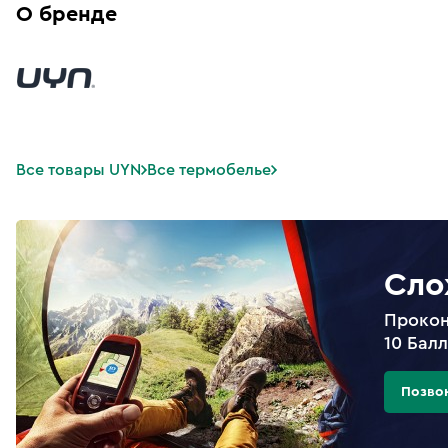
О бренде
Все товары UYN
Все термобелье
Сло
Прокон
10 Бал
Позво