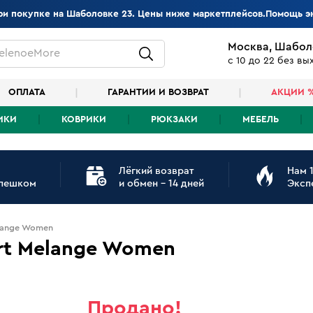
при покупке на Шаболовке 23. Цены ниже маркетплейсов.Помощь э
Москва, Шабол
elenoeMore
с 10 до 22 без в
ОПЛАТА
ГАРАНТИИ И ВОЗВРАТ
АКЦИИ 
ИКИ
КОВРИКИ
РЮКЗАКИ
МЕБЕЛЬ
Лёгкий возврат
Нам 1
 пешком
и обмен - 14 дней
Эксп
elange Women
rt Melange Women
Продано!