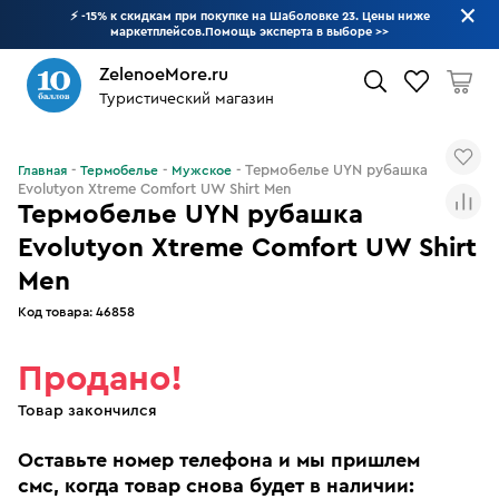
⚡ -15% к скидкам при покупке на Шаболовке 23. Цены ниже
маркетплейсов.Помощь эксперта в выборе
>>
ZelenoeMore.ru
Туристический магазин
Что будем искать?
Термобелье UYN рубашка
Главная
Термобелье
Мужское
Evolutyon Xtreme Comfort UW Shirt Men
Термобелье UYN рубашка
Evolutyon Xtreme Comfort UW Shirt
Men
Код товара:
46858
Продано!
Товар закончился
Оставьте номер телефона и мы пришлем
смс, когда товар снова будет в наличии: