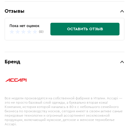
Отзывы
Пока нет оценок
ОСТАВИТЬ ОТЗЫВ
(0)
Бренд
Все модели производятся на собственной фабрике в Италии. Accapi —
это не просто базовый слой одежды, а буквально вторая кожа!
Компания, история которой началась в 80-х с небольшого семейного
бизнеса по производству носков, сегодня имеет в своем активе самые
передовые технологии и огромный ассортимент эксклюзивной
продукции, включающий мужское, детское и женское термобелье
Accapi.