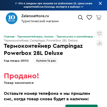
⚡ -15% к скидкам при покупке на Шаболовке 23. Цены ниже
маркетплейсов.Помощь эксперта в выборе
>>
ZelenoeMore.ru
Туристический магазин
Что будем искать?
Главная
Термоконтейнеры, пикник
Термосумки и контейнеры
Термоконтейнер Campingaz Powerbox 28L Deluxe
Термоконтейнер Campingaz
Powerbox 28L Deluxe
Код товара:
28102
Купили 14 раз
Продано!
Товар закончился
Оставьте номер телефона и мы пришлем
смс, когда товар снова будет в наличии: