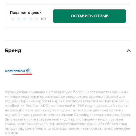
Пока нет оценок
ОСТАВИТЬ ОТЗЫВ
(0)
Бренд
Французская компания Campingaz уже более 50 лет является одним из
мировых лидеров в производстве специализированных товаров для
отдыха и туризма.Торговая марка Campingaz является частью компании
Application Des Gaz (ADG), основанной в 1949 году и делающей акцент
на разработке и производстве надежных товаров для комфортного
отдыха.Сегодня ассортимент компании Campingaz весьма широк. Здесь
Вы сможете найти газовые плитки для приготовления пищи, газовые
грили, изотермические и термоэлектрические сумки для сбережения
продуктов, контейнеры, автохолодильники, термобоксы, электрические
фонари.