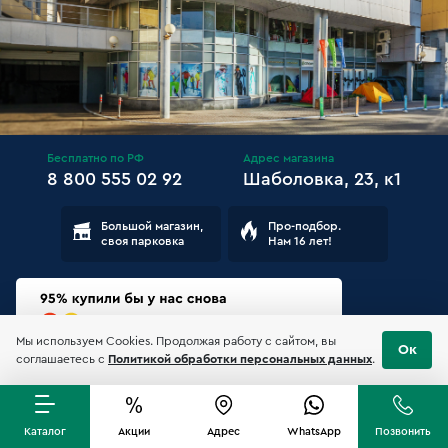
Бесплатно по РФ
Адрес магазина
8 800 555 02 92
Шаболовка, 23, к1
Большой магазин,
Про-подбор.
своя парковка
Нам 16 лет!
Мы используем Cookies. Продолжая работу с сайтом, вы
Ок
соглашаетесь с
Политикой обработки персональных данных
.
Доставка
Соглашение
О нас
Гарантии
Магазин
Каталог
Акции
Адрес
WhatsApp
Позвонить