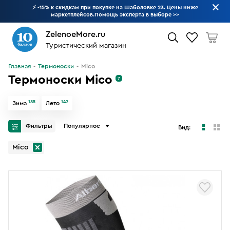
⚡ -15% к скидкам при покупке на Шаболовке 23. Цены ниже
маркетплейсов.Помощь эксперта в выборе
>>
ZelenoeMore.ru
Туристический магазин
Что будем искать?
Главная
Термоноски
Mico
Термоноски Mico
7
185
142
Зима
Лето
Фильтры
Популярное
Вид:
Mico