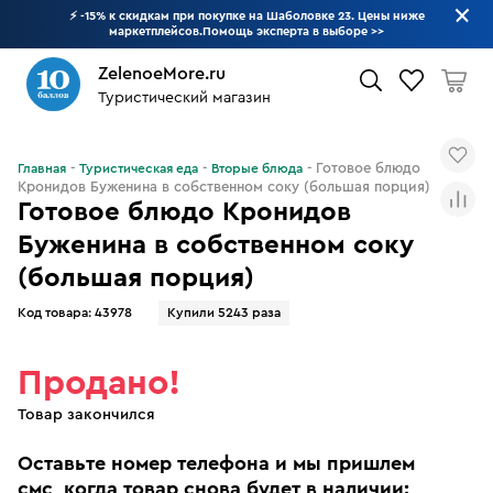
⚡ -15% к скидкам при покупке на Шаболовке 23. Цены ниже
маркетплейсов.Помощь эксперта в выборе
>>
ZelenoeMore.ru
Туристический магазин
Что будем искать?
Готовое блюдо
Главная
Туристическая еда
Вторые блюда
Кронидов Буженина в собственном соку (большая порция)
Готовое блюдо Кронидов
Буженина в собственном соку
(большая порция)
Код товара:
43978
Купили 5243 раза
Продано!
Товар закончился
Оставьте номер телефона и мы пришлем
смс, когда товар снова будет в наличии: