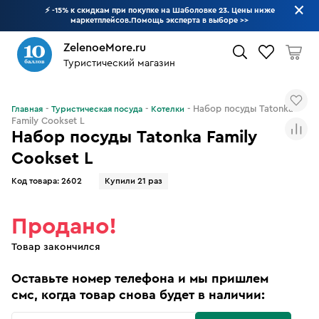
⚡ -15% к скидкам при покупке на Шаболовке 23. Цены ниже
маркетплейсов.Помощь эксперта в выборе
>>
ZelenoeMore.ru
Туристический магазин
Что будем искать?
Набор посуды Tatonka
Главная
Туристическая посуда
Котелки
Family Cookset L
Набор посуды Tatonka Family
Cookset L
Код товара:
2602
Купили 21 раз
Продано!
Товар закончился
Оставьте номер телефона и мы пришлем
смс, когда товар снова будет в наличии: