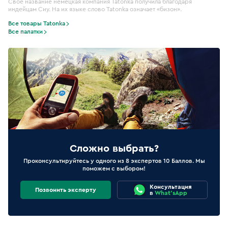
Свое название немецкая компания Tatonka получила благодаря
индейцам Сиу. На их языке слово Tatonka означает «бизон».
Все товары Tatonka
Все палатки
Сложно выбрать?
Проконсультируйтесь у одного из 8 экспертов 10 Баллов. Мы
поможем с выбором!
Консультация
Позвонить эксперту
в
What'sApp