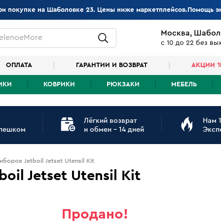
при покупке на Шаболовке 23. Цены ниже маркетплейсов.Помощь э
Москва, Шабол
elenoeMore
с 10 до 22 без в
ОПЛАТА
ГАРАНТИИ И ВОЗВРАТ
АКЦИИ 
ИКИ
КОВРИКИ
РЮКЗАКИ
МЕБЕЛЬ
Лёгкий возврат
Нам 1
 пешком
и обмен - 14 дней
Эксп
оров Jetboil Jetset Utensil Kit
l Jetset Utensil Kit
Продано!