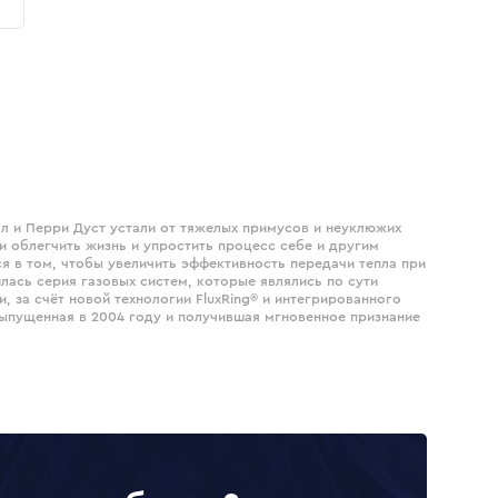
олл и Перри Дуст устали от тяжелых примусов и неуклюжих
и облегчить жизнь и упростить процесс себе и другим
я в том, чтобы увеличить эффективность передачи тепла при
лась серия газовых систем, которые являлись по сути
за счёт новой технологии FluxRing® и интегрированного
 выпущенная в 2004 году и получившая мгновенное признание