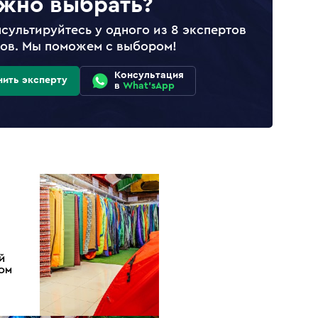
жно выбрать?
сультируйтесь у одного из 8 экспертов
лов. Мы поможем с выбором!
Консультация
нить эксперту
в
What'sApp
Й
ДОМ