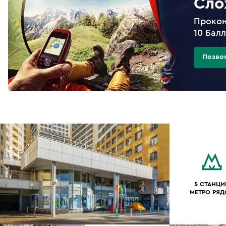
Сло
Прокон
10 Бал
Позво
5 СТАНЦИ
МЕТРО РЯ