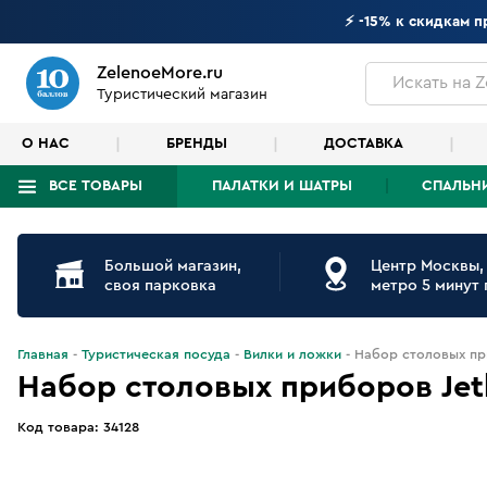
⚡ -15% к скидкам 
ZelenoeMore.ru
Искать
на Z
Туристический магазин
О НАС
БРЕНДЫ
ДОСТАВКА
ВСЕ ТОВАРЫ
ПАЛАТКИ И ШАТРЫ
СПАЛЬН
Что будем искать?
Большой магазин,
Центр Москвы,
своя парковка
метро 5 минут
Главная
Туристическая посуда
Вилки и ложки
Набор столовых приб
Набор столовых приборов Jetboi
Код товара:
34128