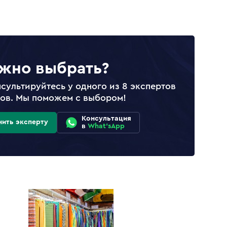
жно выбрать?
сультируйтесь у одного из 8 экспертов
лов. Мы поможем с выбором!
Консультация
нить эксперту
в
What'sApp