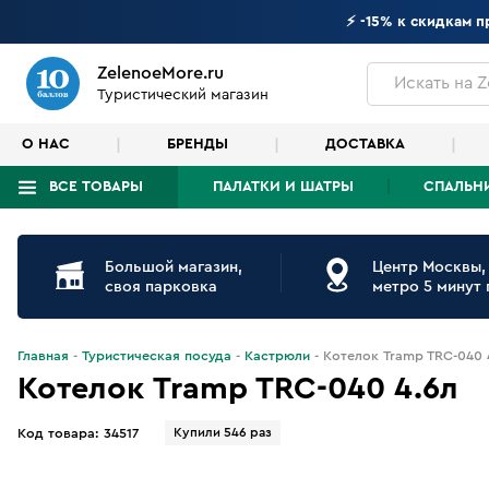
⚡ -15% к скидкам 
ZelenoeMore.ru
Искать
на Z
Туристический магазин
О НАС
БРЕНДЫ
ДОСТАВКА
ВСЕ ТОВАРЫ
ПАЛАТКИ И ШАТРЫ
СПАЛЬН
Что будем искать?
Большой магазин,
Центр Москвы,
своя парковка
метро 5 минут
Главная
Туристическая посуда
Кастрюли
Котелок Tramp TRC-040 
Котелок Tramp TRC-040 4.6л
Купили 546 раз
Код товара:
34517