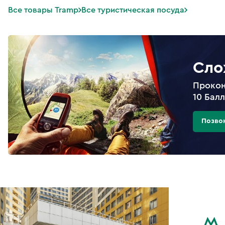
Все товары Tramp
Все туристическая посуда
Сло
Прокон
10 Бал
Позво