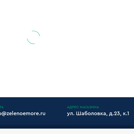
ТА
АДРЕС МАГАЗИНА
fo@zelenoemore.ru
ул. Шаболовка, д.23, к.1