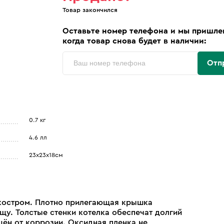
Товар закончился
Оставьте номер телефона и мы пришле
когда товар снова будет в наличии:
Отп
0.7 кг
4.6 лл
23х23х18см
 костром. Плотно прилегающая крышка
щу. Толстые стенки котелка обеспечат долгий
ён от коррозии. Оксидная пленка не