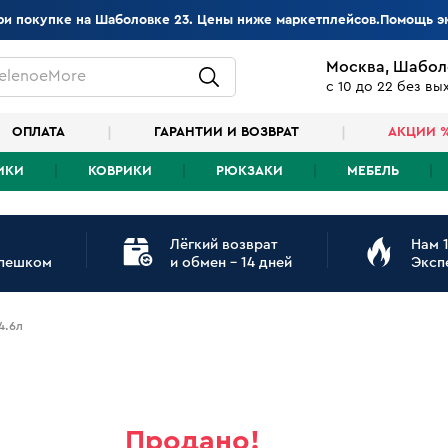
при покупке на Шаболовке 23. Цены ниже маркетплейсов.Помощь э
Москва, Шабол
elenoeMore
с 10 до 22 без в
ОПЛАТА
ГАРАНТИИ И ВОЗВРАТ
АКЦИИ 
ИКИ
КОВРИКИ
РЮКЗАКИ
МЕБЕЛЬ
Лёгкий возврат
Нам 1
 пешком
и обмен - 14 дней
Эксп
4.6л
Продано!