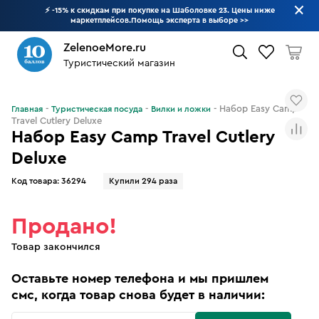
⚡ -15% к скидкам при покупке на Шаболовке 23. Цены ниже
маркетплейсов.Помощь эксперта в выборе
>>
ZelenoeMore.ru
Туристический магазин
Что будем искать?
Набор Easy Camp
Главная
Туристическая посуда
Вилки и ложки
Travel Cutlery Deluxe
Набор Easy Camp Travel Cutlery
Deluxe
Код товара:
36294
Купили 294 раза
Продано!
Товар закончился
Оставьте номер телефона и мы пришлем
смс, когда товар снова будет в наличии: