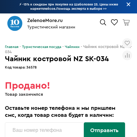
⚡ -15% к скидкам при покупке на Шаболовке 23. Цены ниже
маркетплейсов.Помощь эксперта в выборе
>>
ZelenoeMore.ru
Туристический магазин
Что будем искать?
Чайник костровой NZ SK-
Главная
Туристическая посуда
Чайники
034
Чайник костровой NZ SK-034
Код товара:
36578
Продано!
Товар закончился
Оставьте номер телефона и мы пришлем
смс, когда товар снова будет в наличии:
Отправить