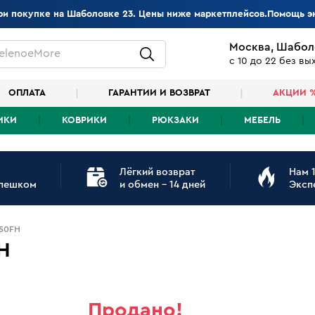
при покупке на Шаболовке 23. Цены ниже маркетплейсов.Помощь э
Москва, Шабол
elenoeMore
с 10 до 22 без в
ОПЛАТА
ГАРАНТИИ И ВОЗВРАТ
АКЦИИ 
ИКИ
КОВРИКИ
РЮКЗАКИ
МЕБЕЛЬ
Лёгкий возврат
Нам 1
 пешком
и обмен - 14 дней
Эксп
350FH
H
Продано!