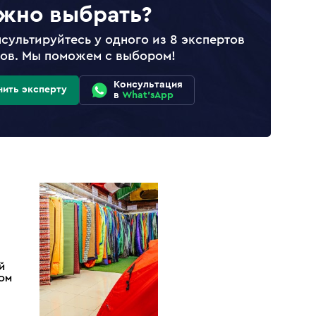
жно выбрать?
сультируйтесь у одного из 8 экспертов
лов. Мы поможем с выбором!
Консультация
нить эксперту
в
What'sApp
Й
ДОМ