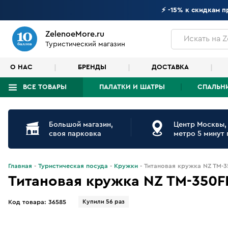
⚡ -15% к скидкам 
ZelenoeMore.ru
Искать
на Z
Туристический магазин
О НАС
БРЕНДЫ
ДОСТАВКА
ВСЕ ТОВАРЫ
ПАЛАТКИ И ШАТРЫ
СПАЛЬН
Что будем искать?
Большой магазин,
Центр Москвы,
своя парковка
метро 5 минут
Главная
Туристическая посуда
Кружки
Титановая кружка NZ TM-
Титановая кружка NZ TM-350F
Купили 56 раз
Код товара:
36585