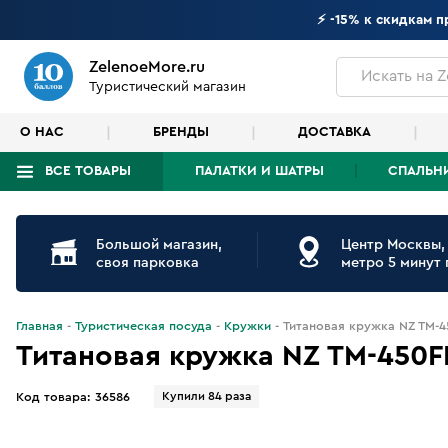
⚡ -15% к скидкам 
ZelenoeMore.ru
Искать
на Z
Туристический магазин
О НАС
БРЕНДЫ
ДОСТАВКА
ВСЕ ТОВАРЫ
ПАЛАТКИ И ШАТРЫ
СПАЛЬН
Что будем искать?
Большой магазин,
Центр Москвы,
своя парковка
метро 5 минут
Главная
Туристическая посуда
Кружки
Титановая кружка NZ TM-
Титановая кружка NZ TM-450F
Купили 84 раза
Код товара:
36586