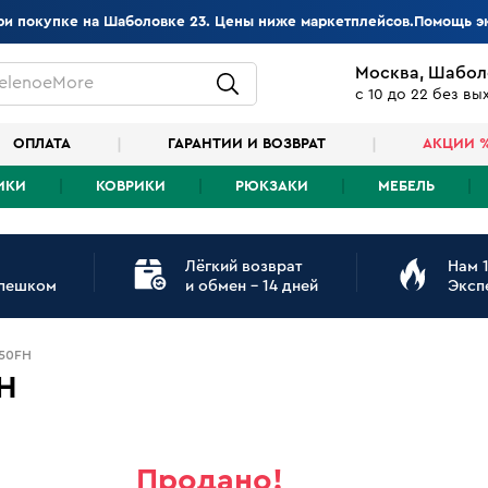
при покупке на Шаболовке 23. Цены ниже маркетплейсов.Помощь э
Москва, Шабол
elenoeMore
с 10 до 22 без в
ОПЛАТА
ГАРАНТИИ И ВОЗВРАТ
АКЦИИ 
ИКИ
КОВРИКИ
РЮКЗАКИ
МЕБЕЛЬ
Лёгкий возврат
Нам 1
 пешком
и обмен - 14 дней
Эксп
450FH
H
Продано!