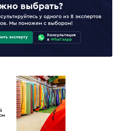
жно выбрать?
сультируйтесь у одного из 8 экспертов
лов. Мы поможем с выбором!
Консультация
нить эксперту
в
What'sApp
Й
ДОМ