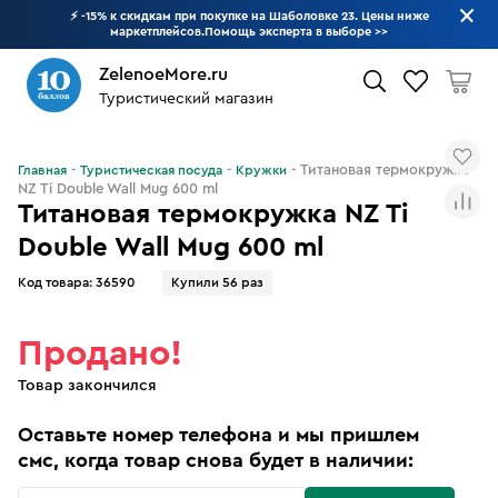
⚡ -15% к скидкам при покупке на Шаболовке 23. Цены ниже
маркетплейсов.Помощь эксперта в выборе
>>
ZelenoeMore.ru
Туристический магазин
Что будем искать?
Титановая термокружка
Главная
Туристическая посуда
Кружки
NZ Ti Double Wall Mug 600 ml
Титановая термокружка NZ Ti
Double Wall Mug 600 ml
Код товара:
36590
Купили 56 раз
Продано!
Товар закончился
Оставьте номер телефона и мы пришлем
смс, когда товар снова будет в наличии: