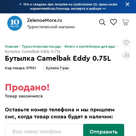
⚡ -15% к скидкам при покупке на Шаболовке 23. Цены ниже
маркетплейсов.Помощь эксперта в выборе
>>
ZelenoeMore.ru
Туристический магазин
Что будем искать?
Главная
Туристическая посуда
Фляги и контейнеры для еды
Бутылка Camelbak Eddy 0.75L
Бутылка Camelbak Eddy 0.75L
Код товара:
37901
Купили 7 раз
Продано!
Товар закончился
Оставьте номер телефона и мы пришлем
смс, когда товар снова будет в наличии:
Отправить