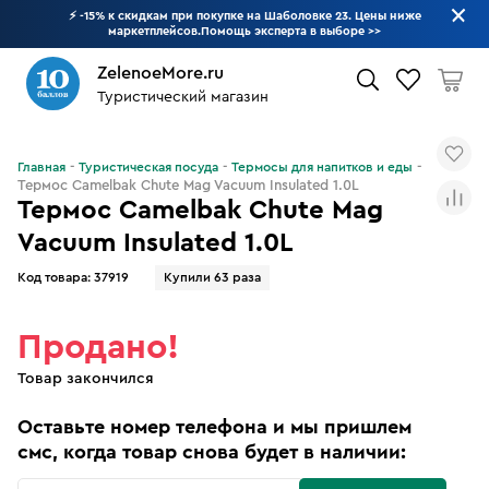
⚡ -15% к скидкам при покупке на Шаболовке 23. Цены ниже
маркетплейсов.Помощь эксперта в выборе
>>
ZelenoeMore.ru
Туристический магазин
Что будем искать?
Главная
Туристическая посуда
Термосы для напитков и еды
Термос Camelbak Chute Mag Vacuum Insulated 1.0L
Термос Camelbak Chute Mag
Vacuum Insulated 1.0L
Код товара:
37919
Купили 63 раза
Продано!
Товар закончился
Оставьте номер телефона и мы пришлем
смс, когда товар снова будет в наличии: