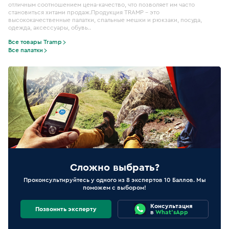
отличным соотношением цена-качество, что позволяет им часто
становиться хитами продаж.Продукция TRAMP – это
высококачественные палатки, спальные мешки и рюкзаки, посуда,
одежда, аксессуары, обувь..
Все товары Tramp
Все палатки
Сложно выбрать?
Проконсультируйтесь у одного из 8 экспертов 10 Баллов. Мы
поможем с выбором!
Консультация
Позвонить эксперту
в
What'sApp