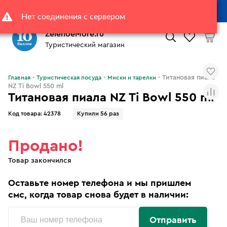
⚡ -15% к скидкам при покупке на Шаболовке 23. Цены ниже
маркетплейсов.Помощь эксперта в выборе
>>
ZelenoeMore.ru
Туристический магазин
Что будем искать?
Титановая пиала
Главная
Туристическая посуда
Миски и тарелки
NZ Ti Bowl 550 ml
Титановая пиала NZ Ti Bowl 550 ml
Код товара:
42378
Купили 56 раз
Продано!
Товар закончился
Оставьте номер телефона и мы пришлем
смс, когда товар снова будет в наличии:
Отправить