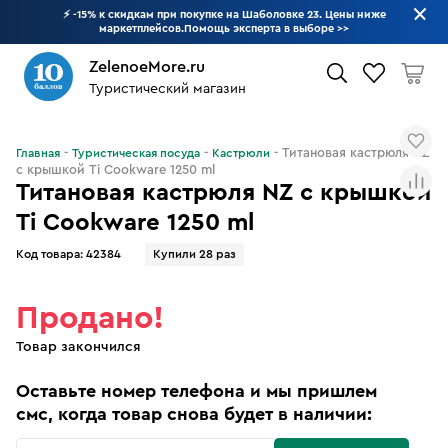
⚡ -15% к скидкам при покупке на Шаболовке 23. Цены ниже
маркетплейсов.Помощь эксперта в выборе
>>
ZelenoeMore.ru
Туристический магазин
Что будем искать?
Титановая кастрюля NZ
Главная
Туристическая посуда
Кастрюли
с крышкой Ti Cookware 1250 ml
Титановая кастрюля NZ с крышкой
Ti Cookware 1250 ml
Код товара:
42384
Купили 28 раз
Продано!
Товар закончился
Оставьте номер телефона и мы пришлем
смс, когда товар снова будет в наличии: