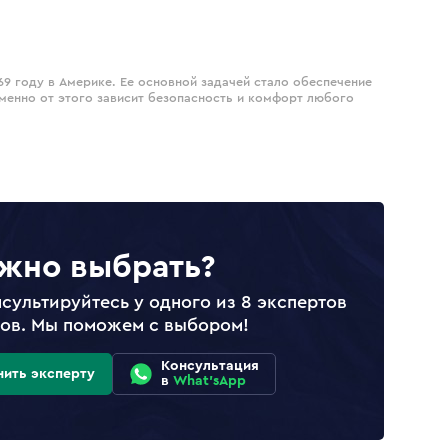
69 году в Америке. Ее основной задачей стало обеспечение
менно от этого зависит безопасность и комфорт любого
жно выбрать?
сультируйтесь у одного из 8 экспертов
лов. Мы поможем с выбором!
Консультация
нить эксперту
в
What'sApp