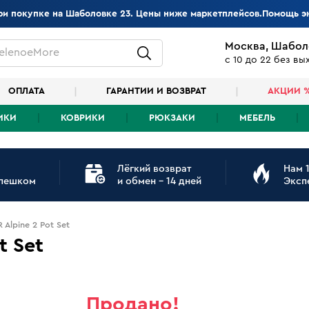
при покупке на Шаболовке 23. Цены ниже маркетплейсов.Помощь э
Москва, Шабол
elenoeMore
с 10 до 22 без в
ОПЛАТА
ГАРАНТИИ И ВОЗВРАТ
АКЦИИ 
ИКИ
КОВРИКИ
РЮКЗАКИ
МЕБЕЛЬ
Лёгкий возврат
Нам 1
 пешком
и обмен - 14 дней
Эксп
Alpine 2 Pot Set
t Set
Продано!