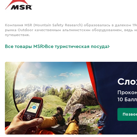
Компания MSR (Mountain Safety Research) образовалась в далеком 19
рынка Outdoor качественным альпинистским оборудованием, ведь и
путешествия.
Все товары MSR
Все туристическая посуда
Сло
Прокон
10 Бал
Позво