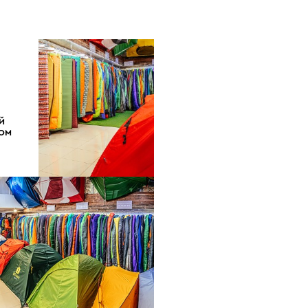
Й
ДОМ