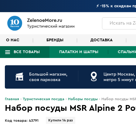
⚡ -15% к скидкам 
ZelenoeMore.ru
Искать
на Z
Туристический магазин
О НАС
БРЕНДЫ
ДОСТАВКА
ВСЕ ТОВАРЫ
ПАЛАТКИ И ШАТРЫ
СПАЛЬН
Что будем искать?
Большой магазин,
Центр Москвы,
своя парковка
метро 5 минут
Главная
Туристическая посуда
Наборы посуды
Набор посуды MSR 
Набор посуды MSR Alpine 2 Po
Купили 14 раз
Код товара:
43791