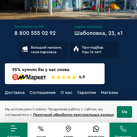
Бесплатно по РФ
Адрес магазина
8 800 555 02 92
Шаболовка, 23, к1
Большой магазин,
Про-подбор.
своя парковка
Нам 16 лет!
Доставка
Соглашение
О нас
Гарантии
Магазин
Мы используем Cookies. Продолжая работу с сайтом, вы
Ок
соглашаетесь с
Политикой обработки персональных данных
.
Каталог
Акции
Адрес
WhatsApp
Позвонить