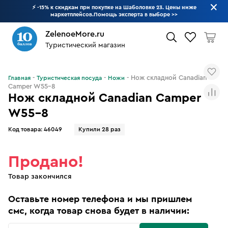
⚡ -15% к скидкам при покупке на Шаболовке 23. Цены ниже
маркетплейсов.Помощь эксперта в выборе
>>
ZelenoeMore.ru
Туристический магазин
Что будем искать?
Нож складной Canadian
Главная
Туристическая посуда
Ножи
Camper W55-8
Нож складной Canadian Camper
W55-8
Код товара:
46049
Купили 28 раз
Продано!
Товар закончился
Оставьте номер телефона и мы пришлем
смс, когда товар снова будет в наличии: