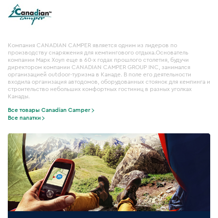
Компания CANADIAN CAMPER является одним из лидеров по
производству снаряжения для кемпингового отдыха.Основатель
компании Марк Хоуп еще в 60-х годах прошлого столетия, будучи
директором компании CANADIAN CAMPER GROUP INC, занимался
организацией outdoor-туризма в Канаде. В поле его деятельности
входила организация автодомов, оборудованных стоянок для кемпинга и
строительство небольших комфортных гостиниц в разных уголках
Канады.
Все товары Canadian Camper
Все палатки