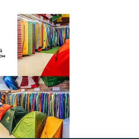
Й
ДОМ