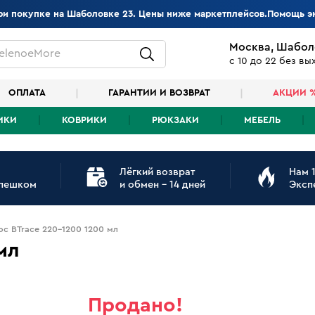
при покупке на Шаболовке 23. Цены ниже маркетплейсов.Помощь э
Москва, Шабол
elenoeMore
с 10 до 22 без в
ОПЛАТА
ГАРАНТИИ И ВОЗВРАТ
АКЦИИ 
ИКИ
КОВРИКИ
РЮКЗАКИ
МЕБЕЛЬ
Лёгкий возврат
Нам 1
 пешком
и обмен - 14 дней
Эксп
ос BTrace 220-1200 1200 мл
мл
Продано!