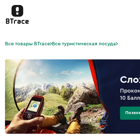
Все товары BTrace
Все туристическая посуда
Сло
Прокон
10 Бал
Позво