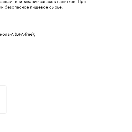
вращает впитывание запахов напитков. При
ки безопасное пищевое сырье.
ола-А (BPA-free);