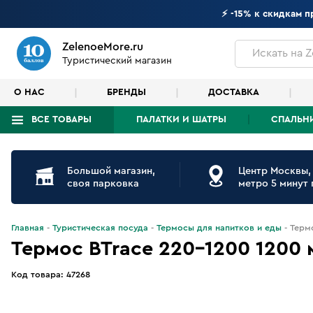
⚡ -15% к скидкам 
ZelenoeMore.ru
Искать
на Z
Туристический магазин
О НАС
БРЕНДЫ
ДОСТАВКА
ВСЕ ТОВАРЫ
ПАЛАТКИ И ШАТРЫ
СПАЛЬН
Что будем искать?
Большой магазин,
Центр Москвы,
своя парковка
метро 5 минут
Главная
Туристическая посуда
Термосы для напитков и еды
Терм
Термос BTrace 220-1200 1200 
Код товара:
47268